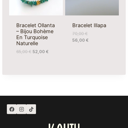
Bracelet Ollanta
Bracelet Illapa
– Bijou Bohème
70,00
€
En Turquoise
56,00
€
Naturelle
65,00
€
52,00
€