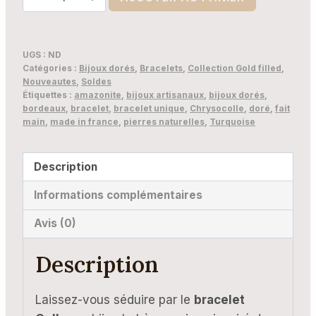
de
Bracelet
Qolle
UGS :
ND
–
Catégories :
Bijoux dorés
,
Bracelets
,
Collection Gold filled
,
Nouveautes
,
Soldes
Bijou
Étiquettes :
amazonite
,
bijoux artisanaux
,
bijoux dorés
,
Bohème
bordeaux
,
bracelet
,
bracelet unique
,
Chrysocolle
,
doré
,
fait
main
,
made in france
,
pierres naturelles
,
Turquoise
en
Pierre
Naturelle
Description
Informations complémentaires
Avis (0)
Description
Laissez-vous séduire par le
bracelet