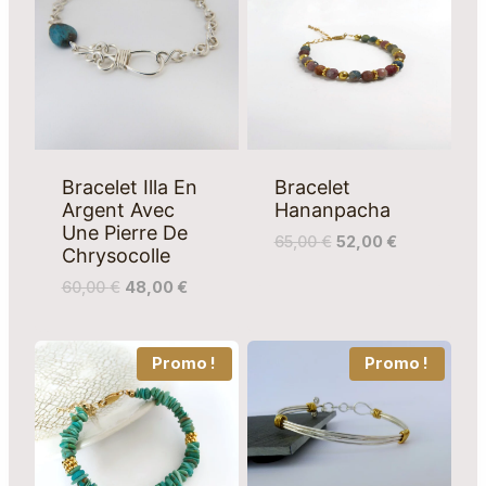
Bracelet Illa En
Bracelet
Argent Avec
Hananpacha
Une Pierre De
65,00
€
52,00
€
Chrysocolle
60,00
€
48,00
€
Promo !
Promo !