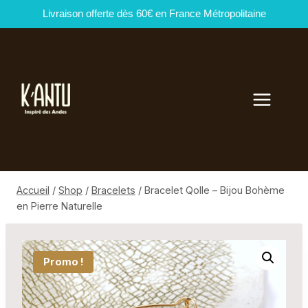
Livraison offerte dès 60€ en France Métropolitaine
Aller
au
contenu
Accueil
/
Shop
/
Bracelets
/
Bracelet Qolle – Bijou Bohème
en Pierre Naturelle
Promo !