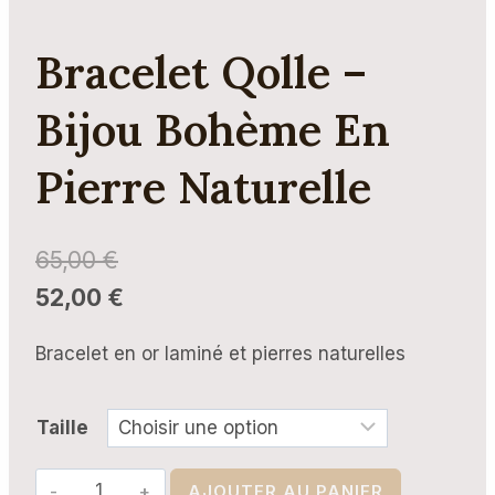
Bracelet Qolle –
Bijou Bohème En
Pierre Naturelle
65,00
€
52,00
€
Bracelet en or laminé et pierres naturelles
Taille
quantité
AJOUTER AU PANIER