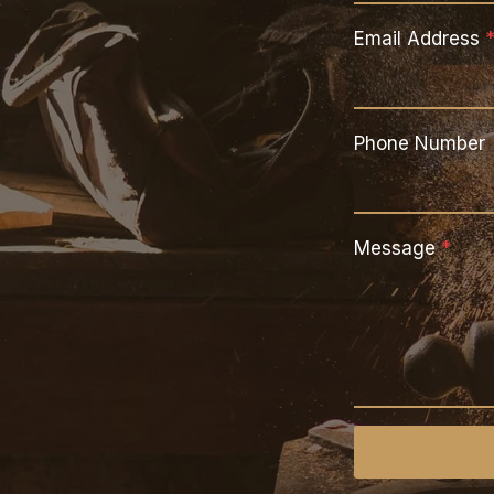
Email Address
Phone Number
Message
*