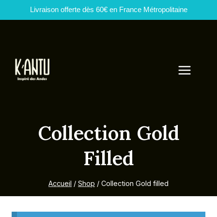
Livraison offerte dès 60€ en France Métropolitaine
Aller
au
contenu
Collection Gold
Filled
Accueil
/
Shop
/
Collection Gold filled