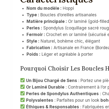
Nom du modèle :
Hoppi
Type :
Boucles d’oreilles artisanales
Matière principale :
Or laminé (gold-fille
Perles :
Spondylus (coquillage sacré rouge
Fermoir :
Crochet en or laminé (sécurisé et
Style :
Naturel, bohème chic, élégant
Fabrication :
Artisanale en France (Borde
Poids :
Léger et agréable à porter
Pourquoi Choisir Les Boucles H
Un Bijou Chargé de Sens
: Portez une piè
Or Laminé Durable
: Contrairement à l’or 
Perles de Spondylus Authentiques
: Ch
Polyvalentes
: Parfaites pour un look
boh
Éthiques & Responsables
: Fabriquées e