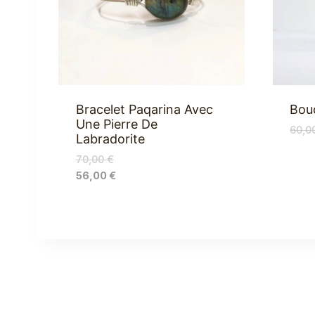
Bracelet Paqarina Avec
Bouc
Une Pierre De
60,0
Labradorite
70,00
€
56,00
€