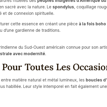
arures rituelles des
peuples indigènes d’Amérique du
ien sacré avec la nature. Le
spondylus
, coquillage rou
é et de connexion spirituelle.
pturer cette essence en créant une pièce
à la fois boho
u d’une gardienne de traditions.
rindienne du Sud-Ouest américain connue pour son artisan
estrale avec modernité
.
 Pour Toutes Les Occasio
 entre matière natural et métal lumineux, les
boucles d’
s habillée. Leur style intemporel en fait également une