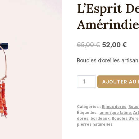
L’Esprit D
Amérindi
65,00
€
52,00
€
Boucles d’oreilles artisan
quantité
AJOUTER AU 
de
Boucles
d’oreilles
Catégories :
Bijoux dorés
,
Boucl
Hoppi
Étiquettes :
amerique latine
,
Art
dorés
,
bordeaux
,
Boucles d’ore
–
pierres naturelles
L’Esprit
des