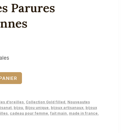
es Parures
ennes
ales
PANIER
es d’oreilles
,
Collection Gold filled
,
Nouveautes
isanat
,
bijou
,
Bijou unique
,
bijoux artisanaux
,
bijoux
illes
,
cadeau pour femme
,
fait main
,
made in france
,