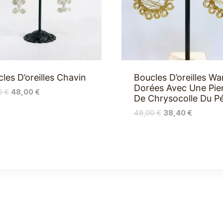
les D’oreilles Chavin
Boucles D’oreilles Wa
Dorées Avec Une Pie
0
€
48,00
€
De Chrysocolle Du P
48,00
€
38,40
€