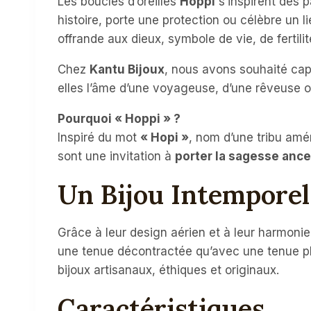
Les boucles d’oreilles
Hoppi
s’inspirent des p
histoire, porte une protection ou célèbre un l
offrande aux dieux, symbole de vie, de fertilit
Chez
Kantu Bijoux
, nous avons souhaité ca
elles l’âme d’une voyageuse, d’une rêveuse o
Pourquoi « Hoppi » ?
Inspiré du mot
« Hopi »
, nom d’une tribu amé
sont une invitation à
porter la sagesse anc
Un Bijou Intemporel
Grâce à leur design aérien et à leur harmonie
une tenue décontractée qu’avec une tenue plu
bijoux artisanaux, éthiques et originaux.
Caractéristiques