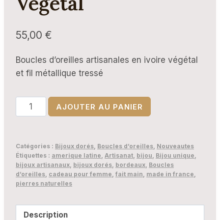
Végétal
55,00
€
Boucles d’oreilles artisanales en ivoire végétal
et fil métallique tressé
quantité
AJOUTER AU PANIER
de
Boucles
d’oreilles
Catégories :
Bijoux dorés
,
Boucles d’oreilles
,
Nouveautes
Winay
Étiquettes :
amerique latine
,
Artisanat
,
bijou
,
Bijou unique
,
bijoux artisanaux
,
bijoux dorés
,
bordeaux
,
Boucles
–
d’oreilles
,
cadeau pour femme
,
fait main
,
made in france
,
L’éternelle
pierres naturelles
élégance
en
Description