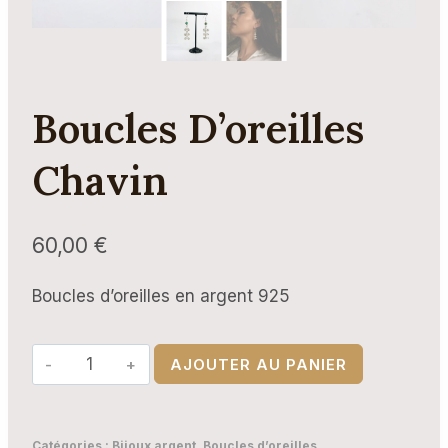
Boucles D’oreilles
Chavin
60,00
€
Boucles d’oreilles en argent 925
quantité
AJOUTER AU PANIER
de
Boucles
d’oreilles
Catégories :
Bijoux argent
,
Boucles d’oreilles