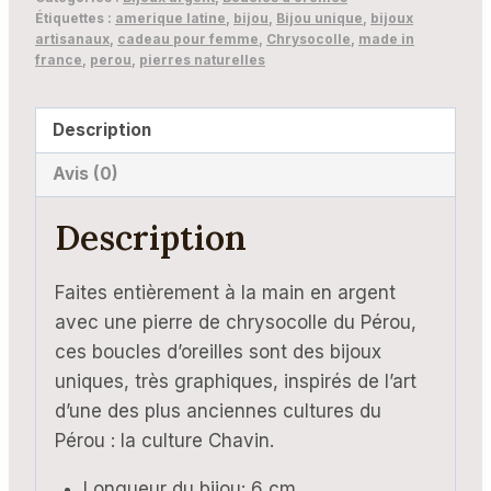
Chavin
Étiquettes :
amerique latine
,
bijou
,
Bijou unique
,
bijoux
artisanaux
,
cadeau pour femme
,
Chrysocolle
,
made in
france
,
perou
,
pierres naturelles
Description
Avis (0)
Description
Faites entièrement à la main en argent
avec une pierre de chrysocolle du Pérou,
ces boucles d’oreilles sont des bijoux
uniques, très graphiques, inspirés de l’art
d’une des plus anciennes cultures du
Pérou : la culture Chavin.
Longueur du bijou: 6 cm