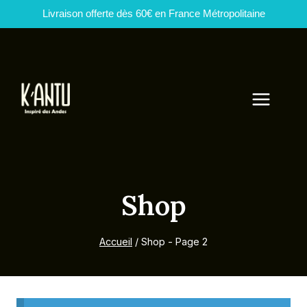
Livraison offerte dès 60€ en France Métropolitaine
Aller
au
contenu
Shop
Accueil
/
Shop
- Page 2