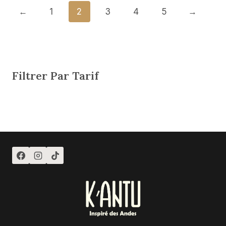
←
1
2
3
4
5
→
Filtrer Par Tarif