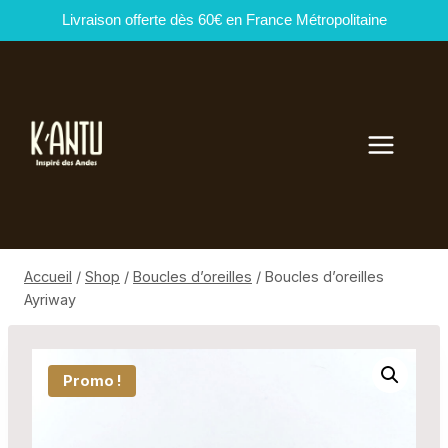
Livraison offerte dès 60€ en France Métropolitaine
Aller
au
contenu
Accueil
/
Shop
/
Boucles d’oreilles
/
Boucles d’oreilles
Ayriway
Promo !