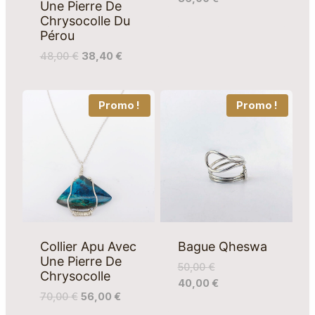
Une Pierre De
Chrysocolle Du
Pérou
48,00
€
38,40
€
Promo !
Promo !
Collier Apu Avec
Bague Qheswa
Une Pierre De
50,00
€
Chrysocolle
40,00
€
70,00
€
56,00
€