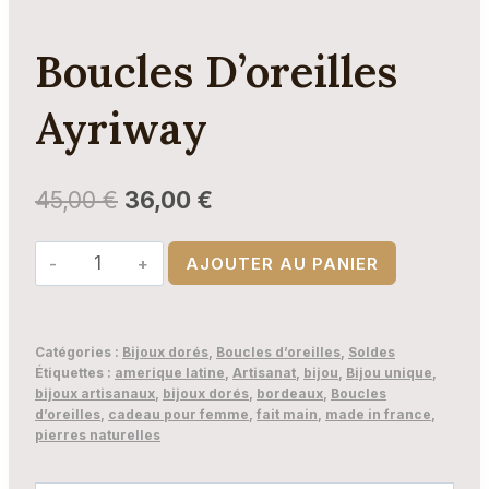
Boucles D’oreilles
Ayriway
45,00
€
36,00
€
quantité
AJOUTER AU PANIER
de
Boucles
d’oreilles
Catégories :
Bijoux dorés
,
Boucles d’oreilles
,
Soldes
Ayriway
Étiquettes :
amerique latine
,
Artisanat
,
bijou
,
Bijou unique
,
bijoux artisanaux
,
bijoux dorés
,
bordeaux
,
Boucles
d’oreilles
,
cadeau pour femme
,
fait main
,
made in france
,
pierres naturelles