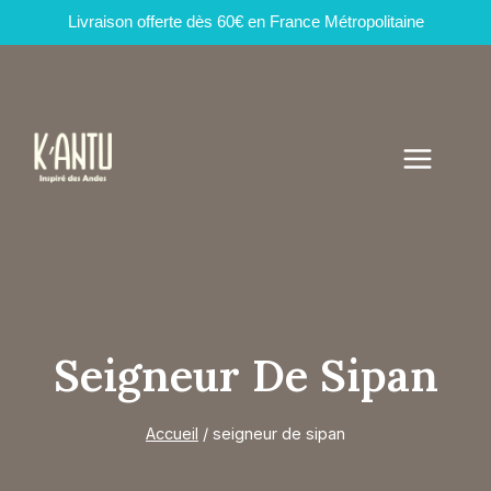
Livraison offerte dès 60€ en France Métropolitaine
Aller
au
contenu
Seigneur De Sipan
Accueil
/
seigneur de sipan