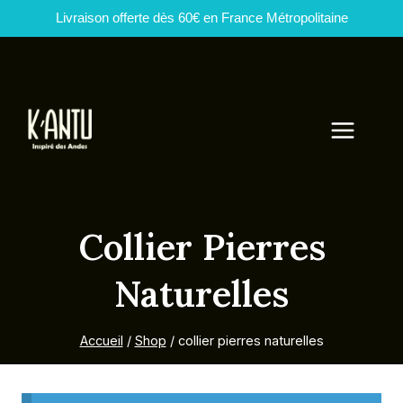
Livraison offerte dès 60€ en France Métropolitaine
Aller
au
contenu
Collier Pierres
Naturelles
Accueil
/
Shop
/
collier pierres naturelles