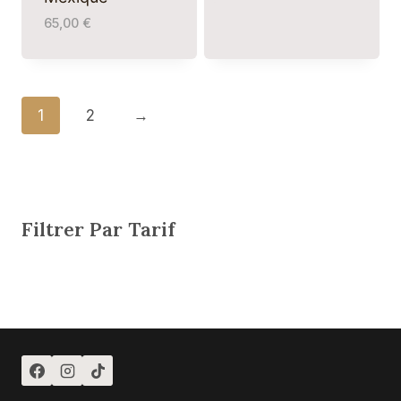
65,00
€
1
2
→
Filtrer Par Tarif