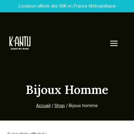
Livraison offerte dès 60€ en France Métropolitaine
Aller
au
contenu
Bijoux Homme
Accueil
/
Shop
/
Bijoux homme