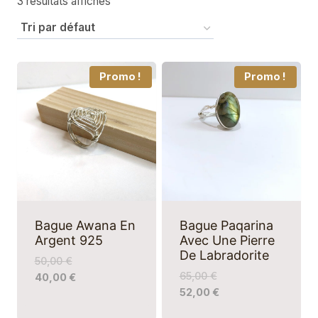
3 résultats affichés
Promo !
Promo !
Bague Awana En
Bague Paqarina
Argent 925
Avec Une Pierre
De Labradorite
50,00
€
65,00
€
40,00
€
52,00
€